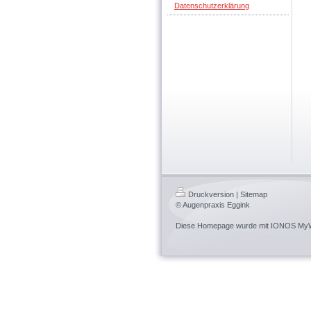
Datenschutzerklärung
Druckversion
|
Sitemap
© Augenpraxis Eggink
Diese Homepage wurde mit
IONOS MyW