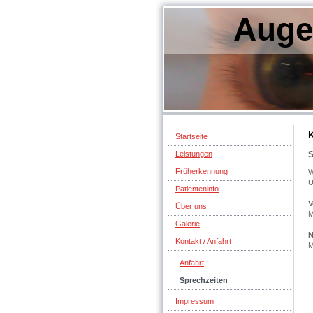
Auge
K
Startseite
S
Leistungen
Früherkennung
W
U
Patienteninfo
V
Über uns
M
Galerie
N
Kontakt / Anfahrt
M
Anfahrt
Sprechzeiten
Impressum