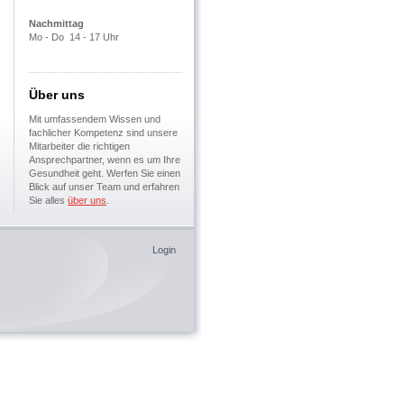
Nachmittag
Mo - Do 14 - 17 Uhr
Über uns
Mit umfassendem Wissen und
fachlicher Kompetenz sind unsere
Mitarbeiter die richtigen
Ansprechpartner, wenn es um Ihre
Gesundheit geht. Werfen Sie einen
Blick auf unser Team und erfahren
Sie alles
über uns
.
Login