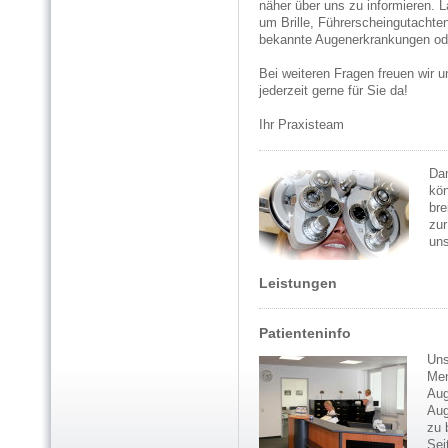
näher über uns zu informieren. L
um Brille, Führerscheingutachte
bekannte Augenerkrankungen ode
Bei weiteren Fragen freuen wir u
jederzeit gerne für Sie da!
Ihr Praxisteam
Dam
kön
bre
zur
un
Leistungen
Patienteninfo
Uns
Men
Aug
Aug
zu 
Sei