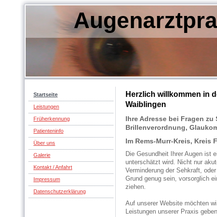
Augenarztpra
Herzlich willkommen in d
Startseite
Waiblingen
Leistungen
Ihre Adresse bei Fragen zu
Früherkennung
Brillenverordnung, Glauko
Patienteninfo
Im Rems-Murr-Kreis, Kreis 
Über uns
Die Gesundheit Ihrer Augen ist e
Galerie
unterschätzt wird. Nicht nur ak
Kontakt / Anfahrt
Verminderung der Sehkraft, oder
Grund genug sein, vorsorglich e
Impressum
ziehen.
Datenschutzerklärung
Auf unserer Website möchten wir
Leistungen unserer Praxis geben 