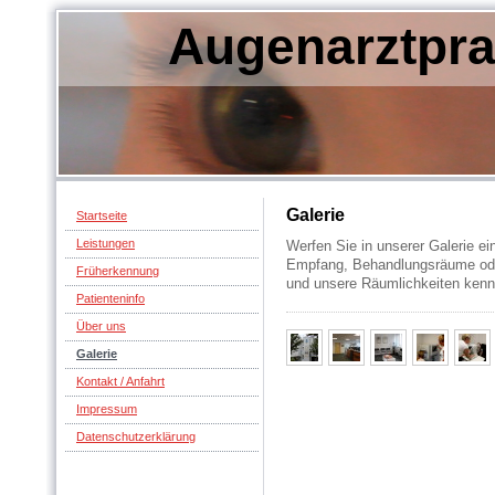
Augenarztpra
Galerie
Startseite
Leistungen
Werfen Sie in unserer Galerie ei
Empfang, Behandlungsräume oder
Früherkennung
und unsere Räumlichkeiten kenn
Patienteninfo
Über uns
Galerie
Kontakt / Anfahrt
Impressum
Datenschutzerklärung