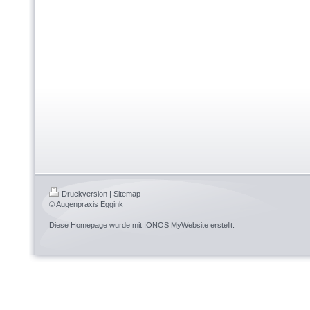
Druckversion
|
Sitemap
© Augenpraxis Eggink
Diese Homepage wurde mit
IONOS MyWebsite
erstellt.